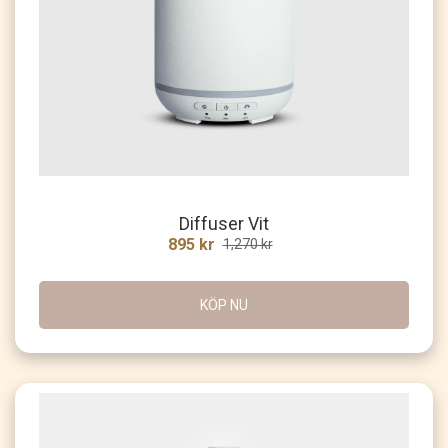
Diffuser Vit
895 kr
1,270 kr
KÖP NU