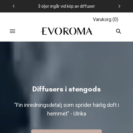
Över 25,000+ nöjda kunder
Varukorg
(
0
)
Diffusers i stengods
"Fin inredningsdetalj som sprider härlig doft i
hemmet" - Ulrika